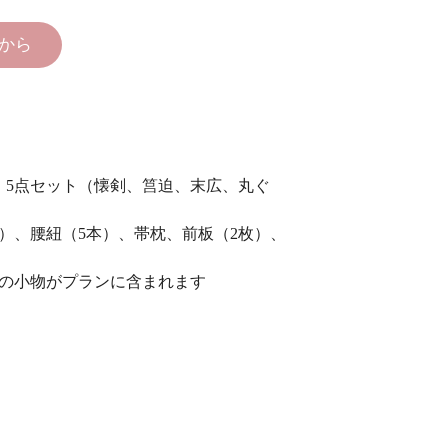
から
、5点セット（懐剣、筥迫、末広、丸ぐ
）、腰紐（5本）、帯枕、前板（2枚）、
色の小物がプランに含まれます