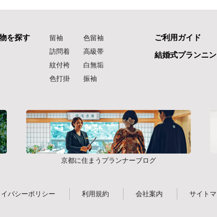
物を探す
ご利用ガイド
留袖
色留袖
訪問着
高級帯
結婚式プランニン
紋付袴
白無垢
色打掛
振袖
京都に住まうプランナーブログ
ライバシーポリシー
利用規約
会社案内
サイトマ