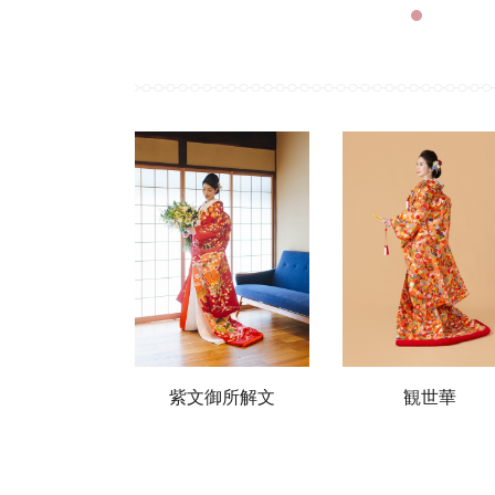
扇花雪輪
紫文御所解文
観世華