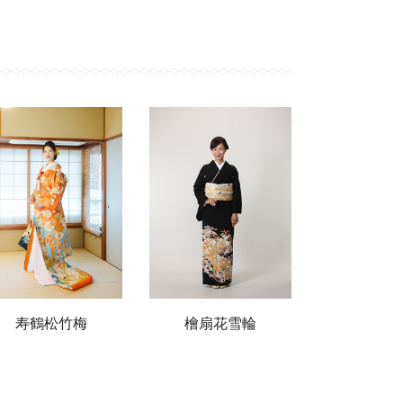
寿鶴松竹梅
檜扇花雪輪
紫文御