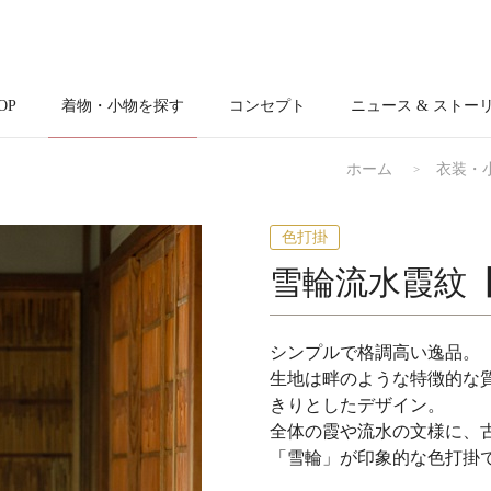
OP
着物・小物を探す
コンセプト
ニュース & ストー
ホーム
衣装・
色打掛
雪輪流水霞紋
シンプルで格調高い逸品。
生地は畔のような特徴的な
きりとしたデザイン。
全体の霞や流水の文様に、
「雪輪」が印象的な色打掛