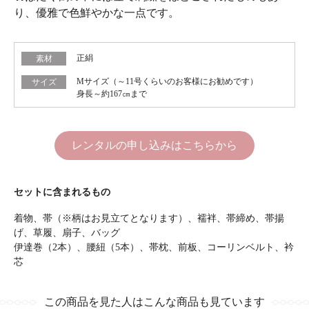
り、優雅で色鮮やかな一点です。
正絹
素材
Mサイズ（～11号くらいのお客様にお勧めです）
サイズ
身長～約167㎝まで
レンタルの申し込みはこちらから
セットに含まれるもの
着物、帯（※柄はお見立てとなります）、襦袢、帯締め、帯揚
げ、草履、扇子、バッグ
伊達巻（2本）、腰紐（5本）、帯枕、前板、コーリンベルト、衿
芯
この商品を見た人はこんな商品も見ています