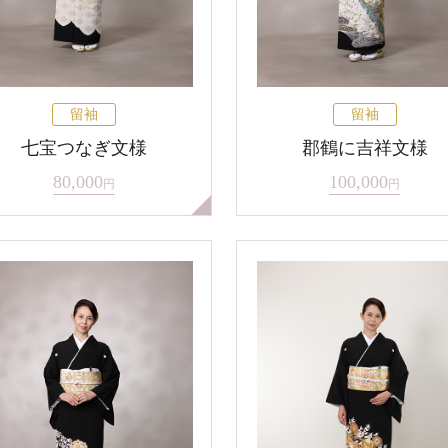
留袖
留袖
七宝つなぎ文様
郡鶴に吉祥文様
80,000
100,000
円
円