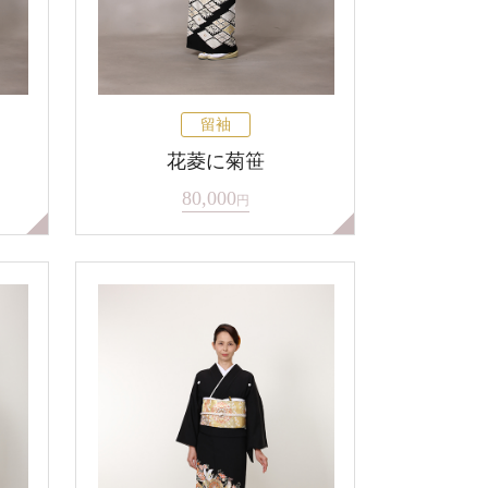
留袖
花菱に菊笹
80,000
円