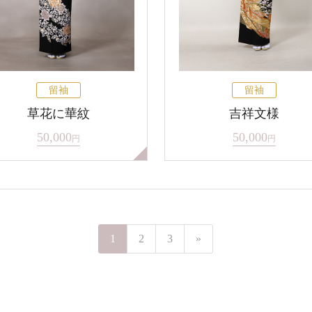
留袖
留袖
草花に華紋
吉祥文様
50,000
50,000
円
円
1
2
3
»