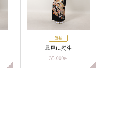
留袖
鳳凰に熨斗
35,000
円