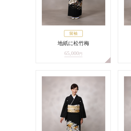
留袖
地紙に松竹梅
65,000
円