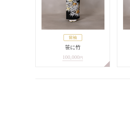
留袖
笹に竹
100,000
円