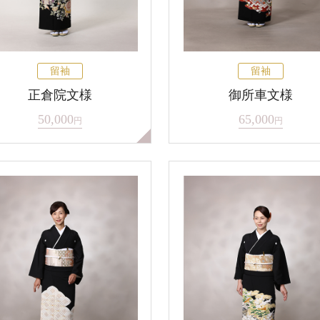
留袖
留袖
正倉院文様
御所車文様
50,000
65,000
円
円