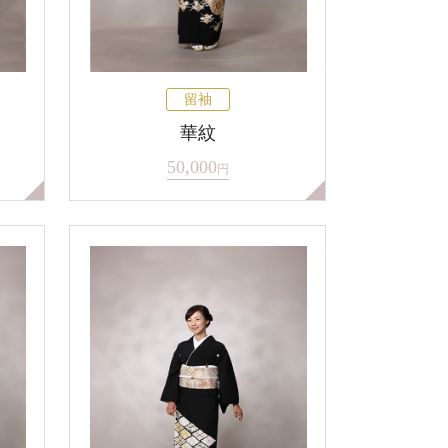
留袖
華紋
50,000
円