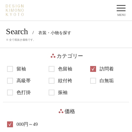
t
o
MENU
g
g
Search
l
衣装・小物を探す
e
※ 全て税抜き価格です。
n
a
v
カテゴリー
i
g
a
留袖
色留袖
訪問着
t
i
高級帯
紋付袴
白無垢
o
n
色打掛
振袖
価格
000円～49