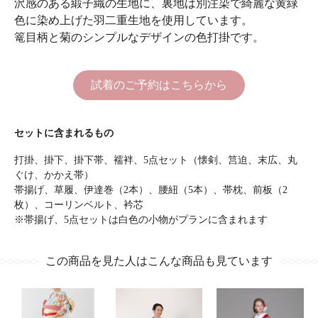
沢感のある緞子織の生地に、裏地は別注染で綺麗な黄緑
色に染め上げた羽二重生地を使用しています。
篭目柄と菊のシンプルなデザインの色打掛です。
試着のご予約はこちらから
セットに含まれるもの
打掛、掛下、掛下帯、襦袢、5点セット（懐剣、筥迫、末広、丸
ぐけ、かかえ帯）
帯揚げ、草履、伊達巻（2本）、腰紐（5本）、帯枕、前板（2
枚）、コーリンベルト、衿芯
※帯揚げ、5点セットは白色の小物がプランに含まれます
この商品を見た人はこんな商品も見ています