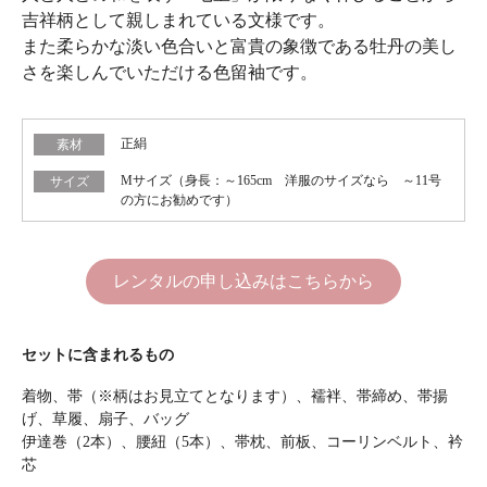
吉祥柄として親しまれている文様です。
また柔らかな淡い色合いと富貴の象徴である牡丹の美し
さを楽しんでいただける色留袖です。
正絹
素材
Mサイズ（身長：～165cm 洋服のサイズなら ～11号
サイズ
の方にお勧めです）
レンタルの申し込みはこちらから
セットに含まれるもの
着物、帯（※柄はお見立てとなります）、襦袢、帯締め、帯揚
げ、草履、扇子、バッグ
伊達巻（2本）、腰紐（5本）、帯枕、前板、コーリンベルト、衿
芯