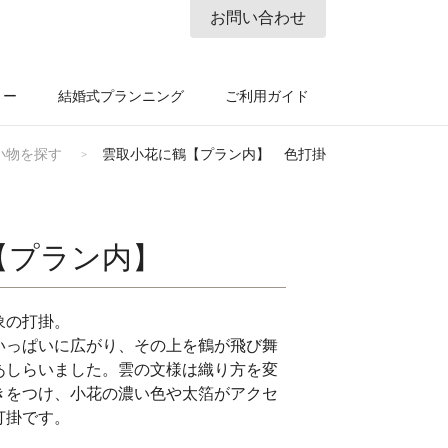
お問い合わせ
リー
結婚式プランニング
ご利用ガイド
小物を探す
雲取小花に鶴【プラン内】 色打掛
【プラン内】
象の打掛。
いっぱいに広がり、その上を鶴が飛び舞
あしらいました。雲の文様は織り方を変
きをつけ、小花の濃い色や太箔がアクセ
打掛です。