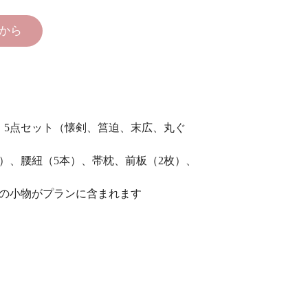
から
、5点セット（懐剣、筥迫、末広、丸ぐ
）、腰紐（5本）、帯枕、前板（2枚）、
色の小物がプランに含まれます