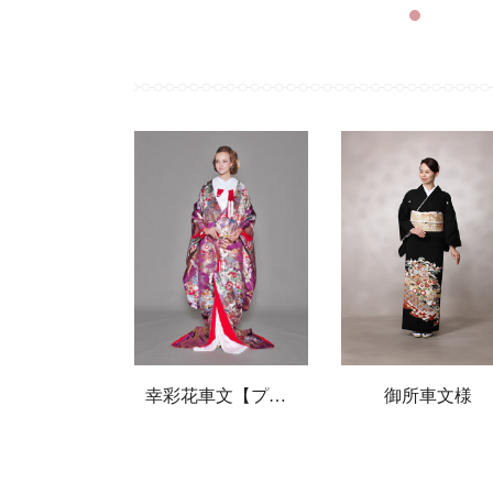
車文様
幸彩花車文【プラン内】
御所車文様