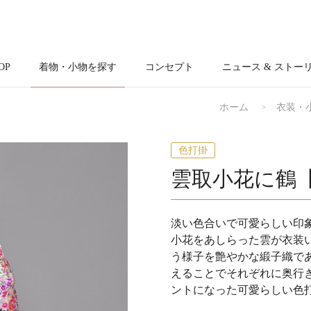
OP
着物・小物を探す
コンセプト
ニュース & ストー
ホーム
衣装・
色打掛
雲取小花に鶴
淡い色合いで可愛らしい印
小花をあしらった雲が衣装
う様子を艶やかな緞子織で
えることでそれぞれに奥行
ントになった可愛らしい色