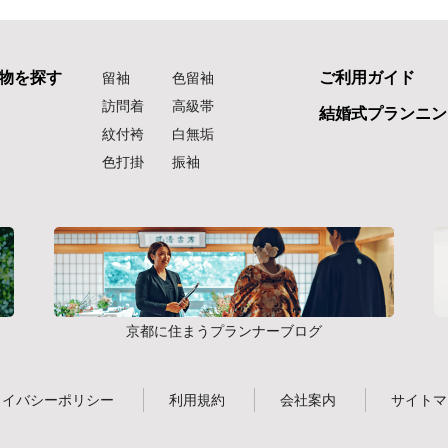
物を探す
ご利用ガイド
留袖
色留袖
訪問着
高級帯
結婚式プランニン
紋付袴
白無垢
色打掛
振袖
京都に住まうプランナーブログ
ライバシーポリシー
利用規約
会社案内
サイトマ