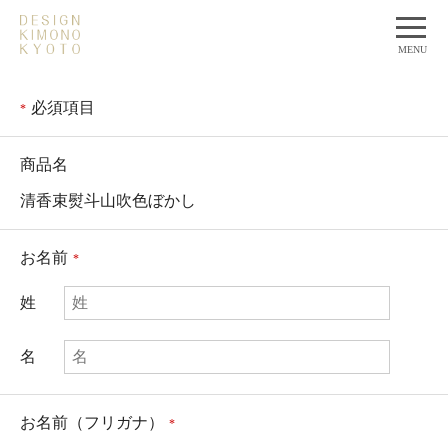
t
o
MENU
g
g
l
必須項目
*
e
n
a
v
商品名
i
g
清香束熨斗山吹色ぼかし
a
t
i
o
お名前
*
n
姓
名
お名前（フリガナ）
*