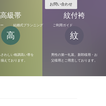
お問い合わせ
高級帯
紋付袴
リー
結婚式プランニング
ご利用ガイド
高
紋
ふさわしい格調高い帯を
男性の第一礼装。新郎様用・お
り揃えております。
父様用とご用意しております。