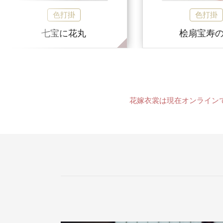
色打掛
色打掛
七宝に花丸
桧扇宝寿
花嫁衣裳は現在オンライン