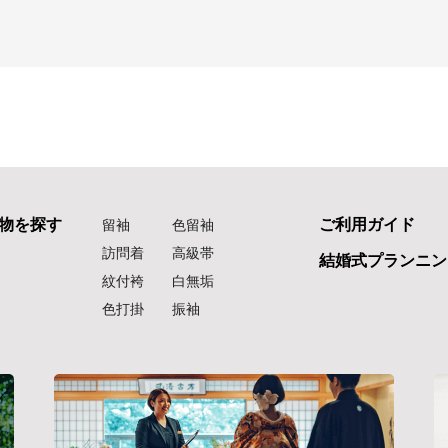
物を探す
ご利用ガイド
留袖
色留袖
訪問着
高級帯
結婚式プランニン
紋付袴
白無垢
色打掛
振袖