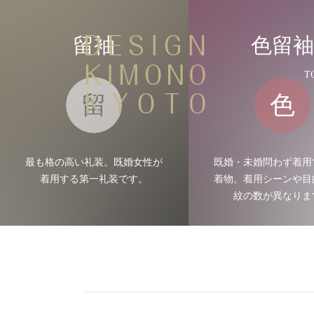
留袖
色留
T
留
色
最も格の高い礼装。既婚女性が
既婚・未婚問わず着用
着用する第一礼装です。
着物。着用シーンや目
紋の数が異なりま