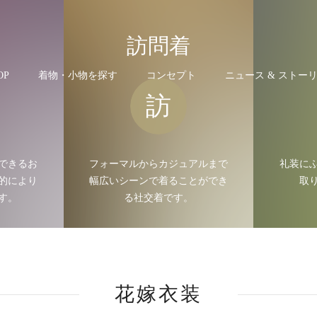
袖
訪問着
OP
着物・小物を探す
コンセプト
ニュース & ストー
訪
できるお
フォーマルからカジュアルまで
礼装に
的により
幅広いシーンで着ることができ
取
す。
る社交着です。
花嫁衣装