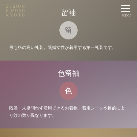
t
留袖
o
MENU
g
g
留
l
e
n
最も格の高い礼装。既婚女性が着用する第一礼装です。
a
v
i
g
a
色留袖
t
i
o
色
n
既婚・未婚問わず着用できるお着物。着用シーンや目的によ
り紋の数が異なります。