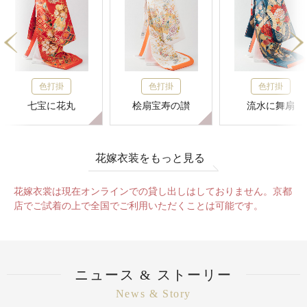
色打掛
色打掛
色打掛
七宝に花丸
桧扇宝寿の讃
流水に舞扇
花嫁衣装をもっと見る
花嫁衣裳は現在オンラインでの貸し出しはしておりません。京都
店でご試着の上で全国でご利用いただくことは可能です。
ニュース & ストーリー
News & Story