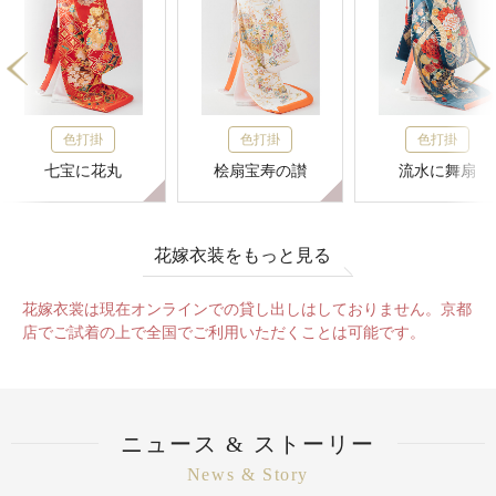
色打掛
色打掛
色打掛
七宝に花丸
桧扇宝寿の讃
流水に舞扇
花嫁衣装をもっと見る
花嫁衣裳は現在オンラインでの貸し出しはしておりません。京都
店でご試着の上で全国でご利用いただくことは可能です。
ニュース & ストーリー
News & Story