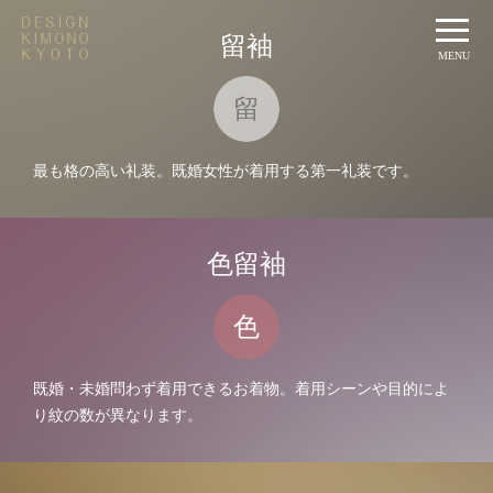
t
留袖
o
MENU
g
g
留
l
e
n
最も格の高い礼装。既婚女性が着用する第一礼装です。
a
v
i
g
a
色留袖
t
i
o
色
n
既婚・未婚問わず着用できるお着物。着用シーンや目的によ
り紋の数が異なります。